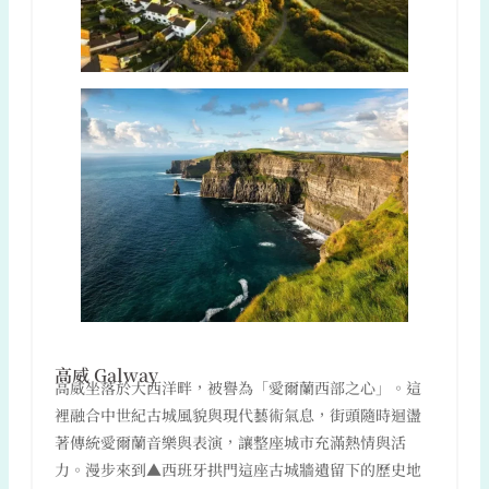
高威 Galway
高威坐落於大西洋畔，被譽為「愛爾蘭西部之心」。這
裡融合中世紀古城風貌與現代藝術氣息，街頭隨時迴盪
著傳統愛爾蘭音樂與表演，讓整座城市充滿熱情與活
力。漫步來到▲西班牙拱門這座古城牆遺留下的歷史地