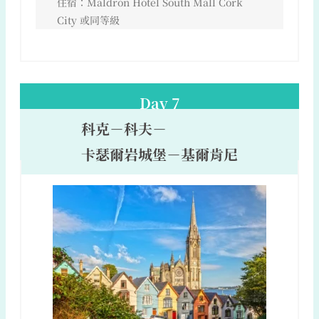
住宿：Maldron Hotel South Mall Cork
City 或同等級
Day 7
科克－科夫－
卡瑟爾岩城堡－基爾肯尼