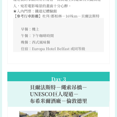
人，宛若電影場景的畫面十分心醉。
★入內門票：鐵達尼體驗館
【參考行車距離】
杜拜/都柏林－169km－貝爾法斯特
早餐：機上
午餐：下午咖啡時間
晚餐：西式風味餐
住宿：Europa Hotel Belfast 或同等級
Day 3
貝爾法斯特－繩索吊橋－
UNESCO巨人堤道－
布希米爾酒廠－倫敦德里