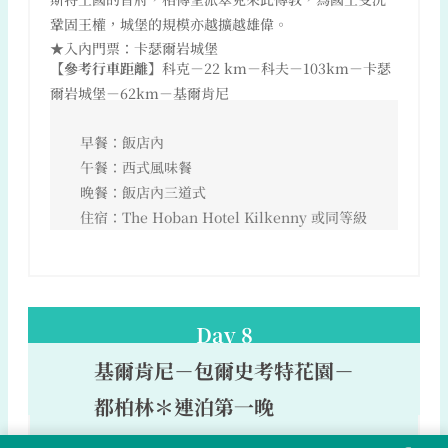
鞏固王權，城堡的規模亦越擴越雄偉。
★入內門票：卡瑟爾岩城堡
【參考行車距離】
科克－22 km－科夫－103km－卡瑟
爾岩城堡－62km－基爾肯尼
早餐：飯店內
午餐：西式風味餐
晚餐：飯店內三道式
住宿：The Hoban Hotel Kilkenny 或同等級
Day 8
基爾肯尼－包爾史考特花園－
都柏林＊連泊第一晚