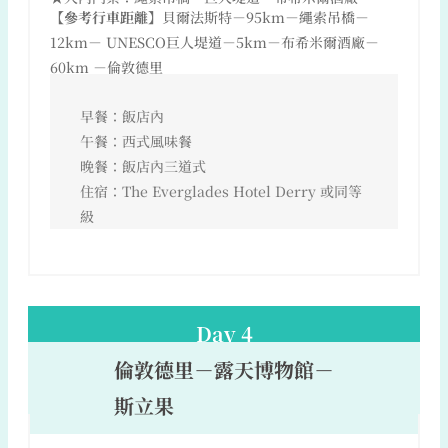
【參考行車距離】
貝爾法斯特－95km－繩索吊橋－
12km－ UNESCO巨人堤道－5km－布希米爾酒廠－
60km －倫敦德里
早餐：飯店內
午餐：西式風味餐
晚餐：飯店內三道式
住宿：The Everglades Hotel Derry 或同等
級
Day 4
倫敦德里－露天博物館－
斯立果