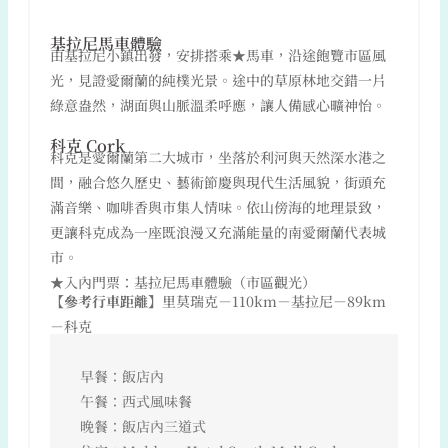
基拉尼馬車體驗
由基拉尼小鎮出發，安排搭乘★馬車，沿途飽覽市區風
光，見證愛爾蘭的純樸光景。途中的草原林地交錯一片
綠意盎然，湖面與山脈溫柔呼應，讓人備感心曠神怡。
科克 Cork
科克是愛爾蘭第二大城市，坐落於利河與天然深水港之
間，融合悠久歷史、藝術節慶與現代生活風貌，街頭充
滿音樂、咖啡香與市集人情味。依山傍海的地理景致，
更讓科克成為一座既浪漫又充滿能量的南愛爾蘭代表城
市。
★入內門票：基拉尼馬車體驗（市區觀光）
【參考行車距離】
里莫瑞克－110km－基拉尼－89km
－科克
早餐：飯店內
午餐：西式風味餐
晚餐：飯店內三道式