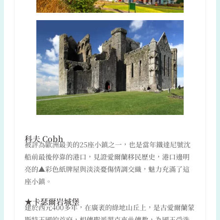
科夫 Cobh
被評為歐洲最美的25座小鎮之一，也是當年鐵達尼號沈
船前最後停靠的港口，見證愛爾蘭移民歷史，港口邊明
亮的▲彩色紙牌屋與淡淡憂傷情調交織，魅力充滿了這
座小鎮。
★卡瑟爾岩城堡
建於西元400多年，在廣袤的綠地山丘上，是古愛爾蘭蒙
斯特王國的首府，相傳聖派翠克來此傳教，為國王受洗