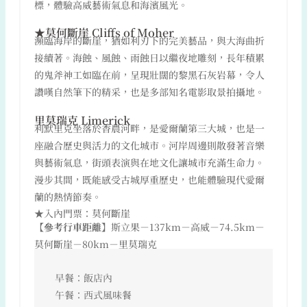
標，體驗高威藝術氣息和海濱風光。
★莫何斷崖 Cliffs of Moher
瀕臨海岸的斷崖，猶如利刃下的完美藝品，與大海曲折
接續著。海蝕、風蝕、雨蝕日以繼夜地雕刻，長年積累
的鬼斧神工如臨在前，呈現壯闊的黎黑石灰岩幕，令人
讚嘆自然筆下的精采，也是多部知名電影取景拍攝地。
里莫瑞克 Limerick
利默里克坐落於香農河畔，是愛爾蘭第三大城，也是一
座融合歷史與活力的文化城市。河岸周邊則散發著音樂
與藝術氣息，街頭表演與在地文化讓城市充滿生命力。
漫步其間，既能感受古城厚重歷史，也能體驗現代愛爾
蘭的熱情節奏。
★入內門票：莫何斷崖
【參考行車距離】
斯立果－137km－高威－74.5km－
莫何斷崖－80km－里莫瑞克
早餐：飯店內
午餐：西式風味餐