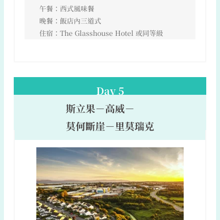
午餐：西式風味餐
晚餐：飯店內三道式
住宿：The Glasshouse Hotel 或同等級
Day 5
斯立果－高威－
莫何斷崖－里莫瑞克