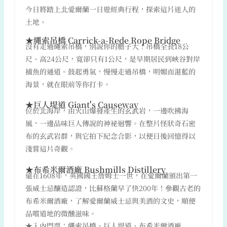
今日將踏上北愛爾蘭一日遊經典行程，探索這片迷人的
土地。
★繩索吊橋 Carrick-a-Rede Rope Bridge
沒有走過繩索吊橋，別說你的膽子大！吊橋全長18公
尺、高24公尺，寬卻只有1公尺，是早期居民到峽谷對岸
捕魚的通道。鼓起勇氣，慢慢走過吊橋，明媚而湛藍的
海景，就在眼前等你打卡。
★巨人堤道 Giant's Causeway
位於北海岸，由火山爆發產生的玄武岩，一邊吹拂海
風，一邊品味巨人傳說的神祕迴響。在整片怪狀奇石密
布的玄武岩群，與它拍下紀念合影，以便日後回憶得以
淺嘗這片奇觀。
★布希米爾酒廠 Bushmills Distillery
遠在1608年，英國國王詹姆士一世，在愛爾蘭頒出第一
張威士忌釀造認證，比蘇格蘭早了快200年！參觀古老的
布希米爾酒廠，了解愛爾蘭威士忌與美酒的文史，順便
品嚐道地的微醺滋味。
★入內門票：繩索吊橋、巨人堤道、布希米爾酒廠