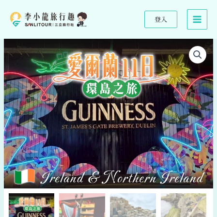
跳
至
登入
主
要
內
容