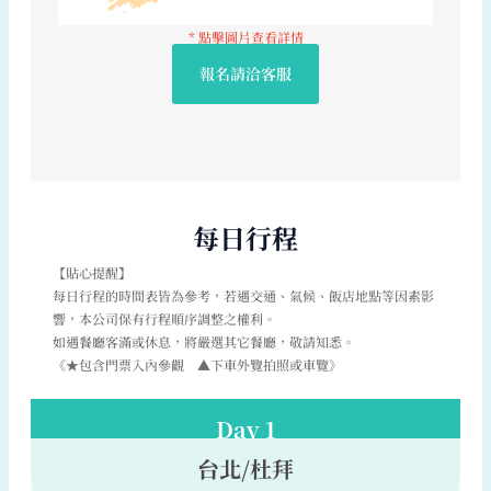
* 點擊圖片查看詳情
報名請洽客服
每日行程
【貼心提醒】
每日行程的時間表皆為參考，若遇交通、氣候、飯店地點等因素影
響，本公司保有行程順序調整之權利。
如遇餐廳客滿或休息，將嚴選其它餐廳，敬請知悉。
《★包含門票入內參觀 ▲下車外覽拍照或車覽》
Day 1
台北/杜拜