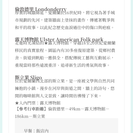
倫敦德里 Londonderry
厚實的城牆綿延，愛爾蘭於16世紀時，將它視為著手城
市規劃的先河，建築牆面上塗抹的畫作，傳遞著戰爭與
和平的故事，以此紀念歷史血淚過往中的傷口與疤痕。
露天博物館 Ulster American Folk park
走進時光凍結的★露天博物館，穿越18至20世紀愛爾蘭
移民的真實旅程。園區內有30多座復原建築，從鄉村農
舍、街道到帆船一應俱全，搭配傳統工藝與互動展示，
重現當時那些遠渡重洋、追尋新生活的勇氣與故事。
斯立果 Sligo
位於愛爾蘭西北部的斯立果，是一座被文學與自然共同
擁抱的小鎮。漫步在河岸與街道之間，牆上的詩句、悠
閒的咖啡館與人文景致，讓時間彷彿慢了下來。
★入內門票：露天博物館
【參考行車距離】
倫敦德里－49km－露天博物館－
186km－斯立果
早餐：飯店內