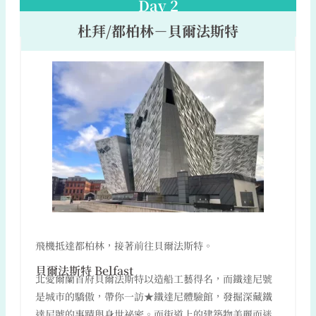
Day 2
杜拜/都柏林－貝爾法斯特
飛機抵達都柏林，接著前往貝爾法斯特。
貝爾法斯特 Belfast
北愛爾蘭首府貝爾法斯特以造船工藝得名，而鐵達尼號
是城市的驕傲，帶你一訪★鐵達尼體驗館，發掘深藏鐵
達尼號的事蹟與身世祕密。而街道上的建築物美麗而迷