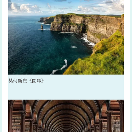
莫何斷崖《閏年》