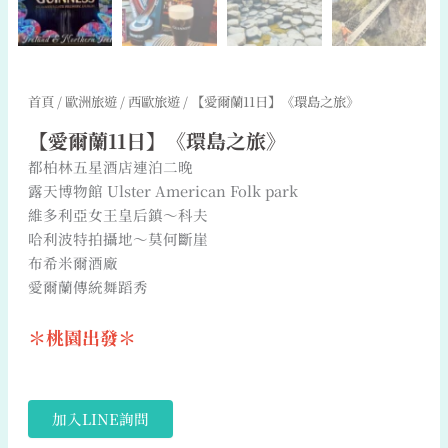
首頁
/
歐洲旅遊
/
西歐旅遊
/ 【愛爾蘭11日】《環島之旅》
【愛爾蘭11日】《環島之旅》
都柏林五星酒店連泊二晚
露天博物館 Ulster American Folk park
維多利亞女王皇后鎮～科夫
哈利波特拍攝地～莫何斷崖
布希米爾酒廠
愛爾蘭傳統舞蹈秀
＊桃園出發＊
加入LINE詢問