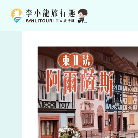
跳
至
主
要
內
容