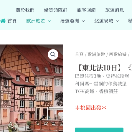
關於我們
優質領隊群
旅客回饋
旅遊消息
首頁
歐洲旅遊
漫遊亞洲
悠遊異域
首頁
/
歐洲旅遊
/
西歐旅遊
/
【東北法10日】
巴黎住宿3晚、史特拉斯堡
科爾瑪～霍爾的移動城堡
TGV高鐵、香檳酒莊
＊桃園出發＊