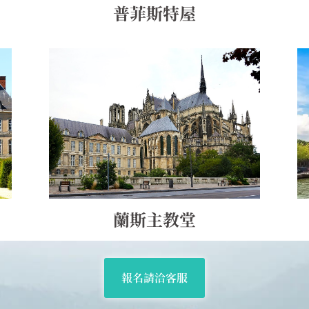
普菲斯特屋
蘭斯主教堂
報名請洽客服